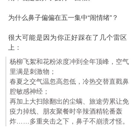
为什么鼻子偏偏在五一集中“闹情绪”？
很大可能是因为你正好踩在了几个雷区
上：
杨柳飞絮和花粉浓度冲到全年顶峰，空气
里满是刺激物；
春夏之交气温忽高忽低，冷热交替直戳鼻
腔敏感神经；
再加上大扫除翻出的尘螨、旅途劳累让免
疫力掉线、朋友聚餐时辛辣酒精轮番轰
炸……多重夹击之下，鼻子不崩溃才怪。