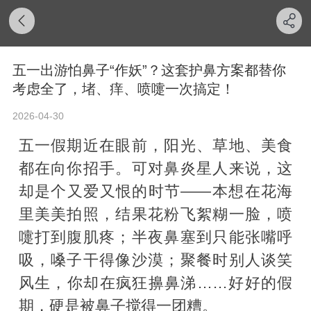
五一出游怕鼻子“作妖”？这套护鼻方案都替你
考虑全了，堵、痒、喷嚏一次搞定！
2026-04-30
五一假期近在眼前，阳光、草地、美食
都在向你招手。可对鼻炎星人来说，这
却是个又爱又恨的时节——本想在花海
里美美拍照，结果花粉飞絮糊一脸，喷
嚏打到腹肌疼；半夜鼻塞到只能张嘴呼
吸，嗓子干得像沙漠；聚餐时别人谈笑
风生，你却在疯狂擤鼻涕……好好的假
期，硬是被鼻子搅得一团糟。