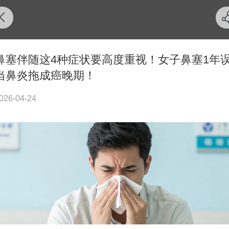
鼻塞伴随这4种症状要高度重视！女子鼻塞1年
当鼻炎拖成癌晚期！
026-04-24