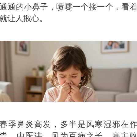
通通的小鼻子，喷嚏一个接一个，看
就让人揪心。
春季鼻炎高发，多半是风寒湿邪在
祟。中医讲，风为百病之长，寒主